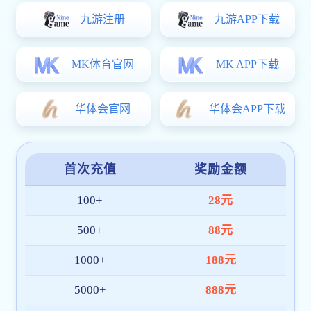
本地化语言与支付
支持多语言切换与主流本地结算方式，平台覆盖
英语、中文、马来语等界面选项，满足不同地区
用户需求，使用更便捷。
用户真实心声
来自全国各地的真实反馈，见证我们服务的每一步进步。
“完全出乎意料的好”
“设计感和操作都很
朋友推荐的，一开始没在意，结果发
界面简洁，操作也顺