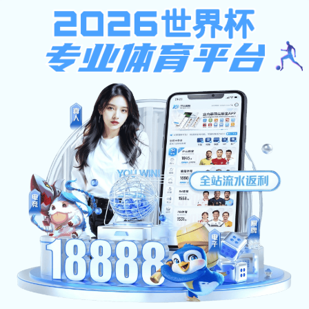
注册入口
必威，值得信赖的数字体育平台
自创立以来，平台始终坚持“以技术驱动体验、以数据构建价
值”为核心理念，专注打造一个安全、高效、智能的体育赛事
服务生态系统。 十余年深耕亚洲市场，我们的服务网络覆盖
多个国家与地区，赢得了数百万用户的信赖与支持。
作为领先的
必威官网-亚洲第一体育平台-biweisport
平台，我们融合全球架构与赛事数据接口，构建覆盖
体育赛事、数据推送、互动分析的多元服务体系。 平
台支持 PC、H5、APP 多端接入，并配备防劫持机制
与加速网络，保障在不同网络环境下依旧稳定可用。