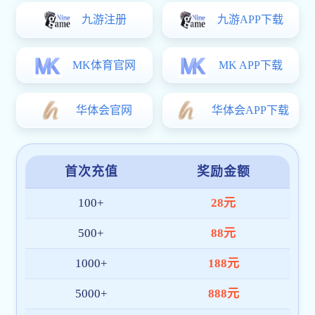
小巴里布朗单场狂砍46分7助攻助球队逆转次节独得23分展现超强火力
2026-07-07
国安点球成功后海牛主帅米兰与裁判激烈争论遭黄牌警告
2026-07-05
詹姆斯感慨马刺运气逆天从邓肯到文班总能培养天才球员
2026-07-04
追梦提醒活塞谨防施罗德影响心态应学习我在总决赛中无视塔图姆的策略
2026-07-03
锡安与色情女星频繁交往老哈达威透露他梦想成为男优
2026-07-02
葡媒报道帕利尼亚与葡体谈判顺利拜仁交易形式待确定
2026-07-01
杨毅预测活塞战胜骑士哈登表现平平米切尔状态不佳影响比赛走势
2026-06-30
詹姆斯虽非真正GOAT却是篮球界最长河流的象征与持久的传奇
2026-06-30
卡拉格称赞瓜迪奥拉超越弗格森成为足球历史最佳教练
2026-06-29
凌晨3点激战开启骑士活塞G3主裁福斯特领衔裁判组
2026-06-28
皇马引援历史新高阿扎尔121亿领衔C罗9400万位列第四
2026-06-27