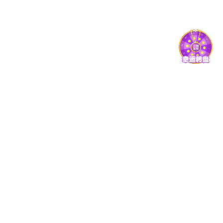
你可能喜欢
2026-06-27
#1